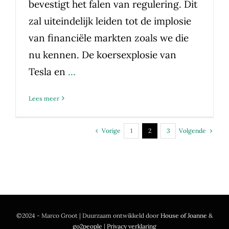
bevestigt het falen van regulering. Dit
zal uiteindelijk leiden tot de implosie
van financiële markten zoals we die
nu kennen. De koersexplosie van
Tesla en
...
Lees meer
Vorige
Volgende
1
2
3
©2024 - Marco Groot | Duurzaam ontwikkeld door
House of Joanne
&
go2people
|
Privacy verklaring