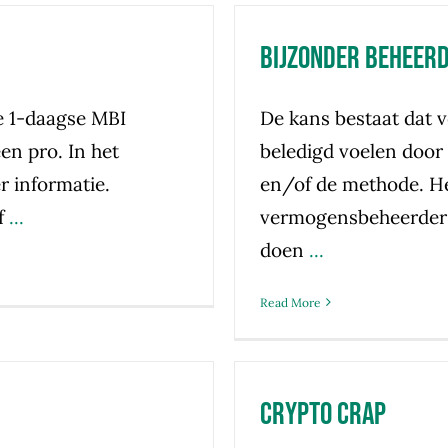
Bijzonder Beheer
e 1-daagse MBI
De kans bestaat dat
een pro. In het
beledigd voelen door 
r informatie.
en/of de methode. H
f
...
vermogensbeheerder i
doen
...
Read More
Crypto Crap