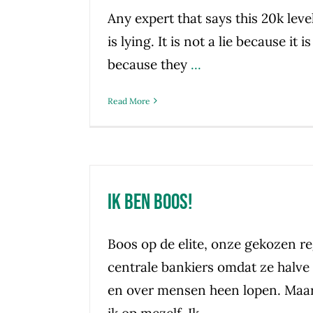
Any expert that says this 20k level
is lying. It is not a lie because it is
because they
...
Read More
Ik ben boos!
Boos op de elite, onze gekozen re
centrale bankiers omdat ze halve
en over mensen heen lopen. Maa
ik op mezelf. Ik
...