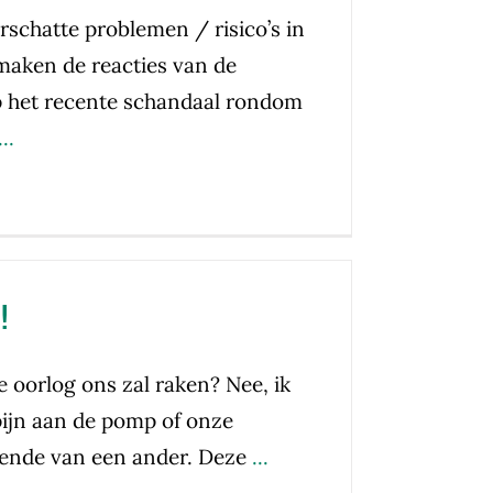
erschatte problemen / risico’s in
maken de reacties van de
p het recente schandaal rondom
..
!
e oorlog ons zal raken? Nee, ik
pijn aan de pomp of onze
lende van een ander. Deze
...